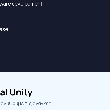
ware development
ase
al Unity
 καλύψουμε τις ανάγκες