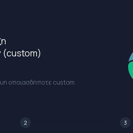
ξη
 (custom)
ευή οποιασδήποτε custom
2
3