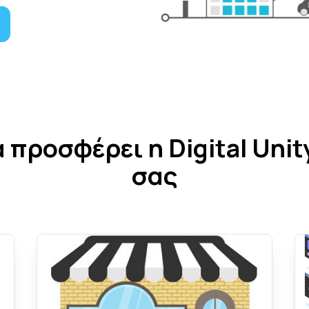
α προσφέρει η Digital Uni
σας