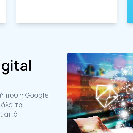
gital
ή που η Google
 όλα τα
ι από