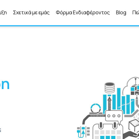
ιξη
Σχετικά με εμάς
Φόρμα Ενδιαφέροντος
Blog
Πε
on
s